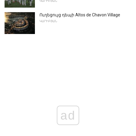
ԿԱՐԻԲՅԱՆ
Ուղեցույց դեպի Altos de Chavon Village
ԿԱՐԻԲՅԱՆ
ad