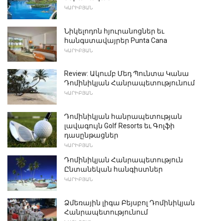
ԿԱՐԻԲՅԱՆ
Նիկելոդոն հյուրանոցներ եւ
հանգստավայրեր Punta Cana
ԿԱՐԻԲՅԱՆ
Review: Ակումբ Մեդ Պունտա Կանա
Դոմինիկյան Հանրապետությունում
ԿԱՐԻԲՅԱՆ
Դոմինիկյան հանրապետության
լավագույն Golf Resorts եւ Գոլֆի
դասընթացներ
ԿԱՐԻԲՅԱՆ
Դոմինիկյան Հանրապետություն
Ընտանեկան հանգիստներ
ԿԱՐԻԲՅԱՆ
Ձմեռային լիգա Բեյսբոլ Դոմինիկյան
Հանրապետությունում