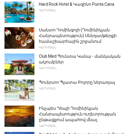
Hard Rock Hotel & Կազինո Punta Cana
ԿԱՐԻԲՅԱՆ
Սանտո Դոմինգոյի (Դոմինիկյան
Հանրապետություն) Սննդամթերքի
համաշխարհային շրջանում
ԿԱՐԻԲՅԱՆ
Club Med Պունտա Կանա - մանկական
ակումբներ
ԿԱՐԻԲՅԱՆ
Պուերտո Պլատա Բոլորը ներառյալ
ԿԱՐԻԲՅԱՆ
Ինչպես Դեպի Դոմինիկյան
Հանրապետություն ուղեւորության
ընթացքում ապահով մնալ
ԿԱՐԻԲՅԱՆ