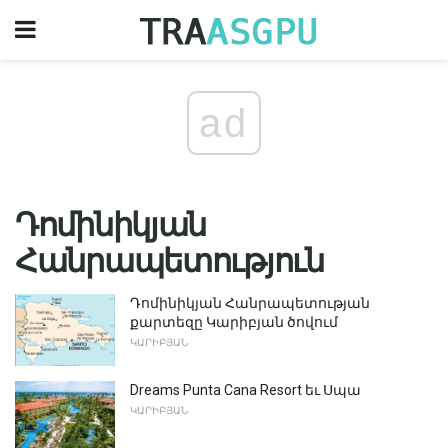
ad
Դոմինիկյան
Հանրապետություն
Դոմինիկյան Հանրապետության
քարտեզը Կարիբյան ծովում
ԿԱՐԻԲՅԱՆ
Dreams Punta Cana Resort եւ Սպա
ԿԱՐԻԲՅԱՆ