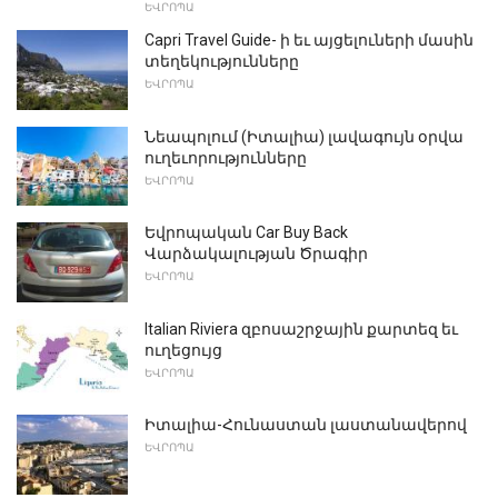
ԵՎՐՈՊԱ
Capri Travel Guide- ի եւ այցելուների մասին
տեղեկությունները
ԵՎՐՈՊԱ
Նեապոլում (Իտալիա) լավագույն օրվա
ուղեւորությունները
ԵՎՐՈՊԱ
Եվրոպական Car Buy Back
Վարձակալության Ծրագիր
ԵՎՐՈՊԱ
Italian Riviera զբոսաշրջային քարտեզ եւ
ուղեցույց
ԵՎՐՈՊԱ
Իտալիա-Հունաստան լաստանավերով
ԵՎՐՈՊԱ