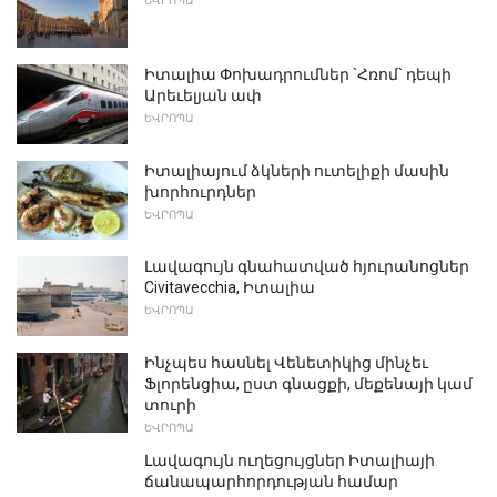
ԵՎՐՈՊԱ
Իտալիա Փոխադրումներ `Հռոմ` դեպի
Արեւելյան ափ
ԵՎՐՈՊԱ
Իտալիայում ձկների ուտելիքի մասին
խորհուրդներ
ԵՎՐՈՊԱ
Լավագույն գնահատված հյուրանոցներ
Civitavecchia, Իտալիա
ԵՎՐՈՊԱ
Ինչպես հասնել Վենետիկից մինչեւ
Ֆլորենցիա, ըստ գնացքի, մեքենայի կամ
տուրի
ԵՎՐՈՊԱ
Լավագույն ուղեցույցներ Իտալիայի
ճանապարհորդության համար