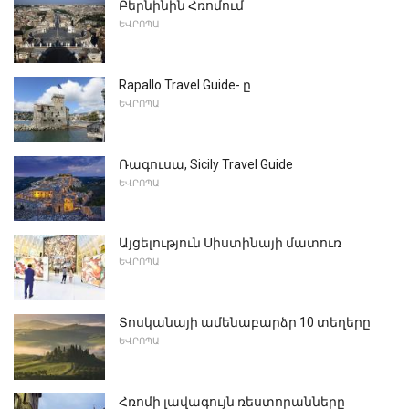
Բերնինին Հռոմում
ԵՎՐՈՊԱ
Rapallo Travel Guide- ը
ԵՎՐՈՊԱ
Ռագուսա, Sicily Travel Guide
ԵՎՐՈՊԱ
Այցելություն Սիստինայի մատուռ
ԵՎՐՈՊԱ
Տոսկանայի ամենաբարձր 10 տեղերը
ԵՎՐՈՊԱ
Հռոմի լավագույն ռեստորանները