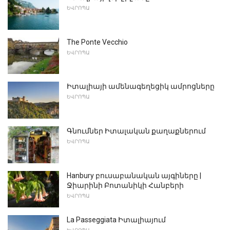
ԵՎՐՈՊԱ
The Ponte Vecchio
ԵՎՐՈՊԱ
Իտալիայի ամենագեղեցիկ ամրոցները
ԵՎՐՈՊԱ
Գնումներ Իտալական քաղաքներում
ԵՎՐՈՊԱ
Hanbury բուսաբանական այգիները |
Ջիարինի Բոտանիկի Հանբերի
ԵՎՐՈՊԱ
La Passeggiata Իտալիայում