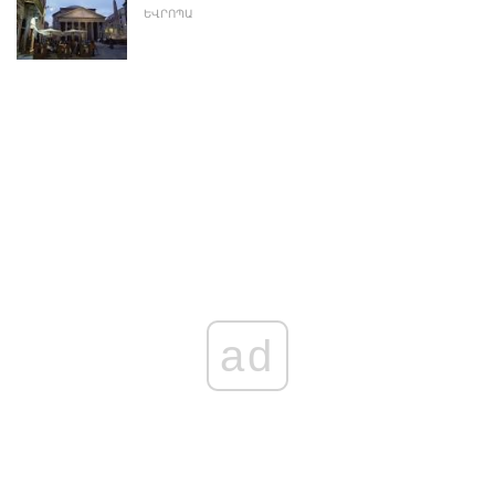
ԵՎՐՈՊԱ
ad