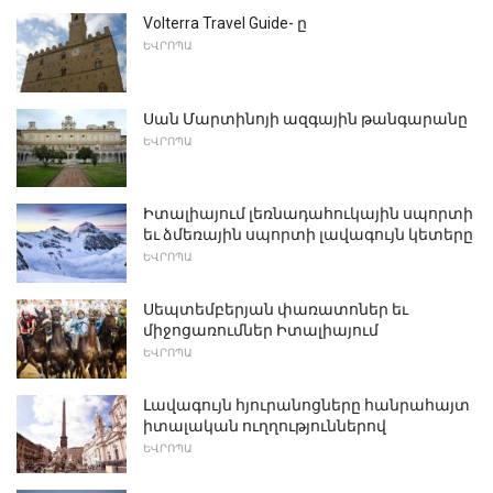
Volterra Travel Guide- ը
ԵՎՐՈՊԱ
Սան Մարտինոյի ազգային թանգարանը
ԵՎՐՈՊԱ
Իտալիայում լեռնադահուկային սպորտի
եւ ձմեռային սպորտի լավագույն կետերը
ԵՎՐՈՊԱ
Սեպտեմբերյան փառատոներ եւ
միջոցառումներ Իտալիայում
ԵՎՐՈՊԱ
Լավագույն հյուրանոցները հանրահայտ
իտալական ուղղություններով
ԵՎՐՈՊԱ