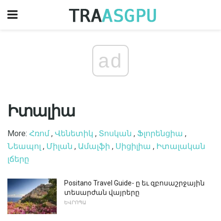
ad
Իտալիա
More:
Հռոմ
,
Վենետիկ
,
Տոսկան
,
Ֆլորենցիա
,
Նեապոլ
,
Միլան
,
Ամալֆի
,
Սիցիլիա
,
Իտալական
լճերը
Positano Travel Guide- ը եւ զբոսաշրջային
տեսարժան վայրերը
ԵՎՐՈՊԱ