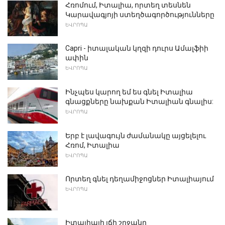
Հռոմում, Իտալիա, որտեղ տեսնեն
Կարավագյոյի ստեղծագործությունները
ԵՎՐՈՊԱ
Capri - իտալական կղզի դուրս Ամալֆիի
ափին
ԵՎՐՈՊԱ
Ինչպես կարող եմ ես գնել Իտալիա
գնացքները նախքան Իտալիան գնալիս:
ԵՎՐՈՊԱ
Երբ է լավագույն ժամանակը այցելելու
Հռոմ, Իտալիա
ԵՎՐՈՊԱ
Որտեղ գնել դեղամիջոցներ Իտալիայում
ԵՎՐՈՊԱ
Իտալիայի լճի շրջանը