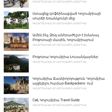
ԿԵՆՏՐՈՆԱԿԱՆ ԵՒ ՀԱՐԱՎԱՅԻՆ ԱՄԵՐԻԿԱ
Ստացեք կոֆեինացված Կոլումբիայի
սուրճի եռանկյունի մեջ
ԿԵՆՏՐՈՆԱԿԱՆ ԵՒ ՀԱՐԱՎԱՅԻՆ ԱՄԵՐԻԿԱ
Ամեն ինչ Ձեզ անհրաժեշտ է իմանալ
Բոգոտայի մասին, Կոլումբիայում
ԿԵՆՏՐՈՆԱԿԱՆ ԵՒ ՀԱՐԱՎԱՅԻՆ ԱՄԵՐԻԿԱ
Բոգոտա Կոլումբիա Լուսանկարներ
ԿԵՆՏՐՈՆԱԿԱՆ ԵՒ ՀԱՐԱՎԱՅԻՆ ԱՄԵՐԻԿԱ
Կոլումբիա Ճամփորդություն. Կոլոմբիա
այցելելու համար Backpackers- ում
ԿԵՆՏՐՈՆԱԿԱՆ ԵՒ ՀԱՐԱՎԱՅԻՆ ԱՄԵՐԻԿԱ
Cali, Կոլումբիա Travel Guide
ԿԵՆՏՐՈՆԱԿԱՆ ԵՒ ՀԱՐԱՎԱՅԻՆ ԱՄԵՐԻԿԱ