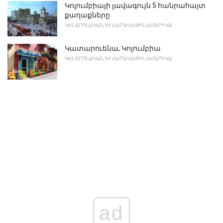
Կոլումբիայի լավագույն 5 հանրահայտ
քաղաքները
ԿԵՆՏՐՈՆԱԿԱՆ ԵՒ ՀԱՐԱՎԱՅԻՆ ԱՄԵՐԻԿԱ
Կատարուենա, Կոլումբիա
ԿԵՆՏՐՈՆԱԿԱՆ ԵՒ ՀԱՐԱՎԱՅԻՆ ԱՄԵՐԻԿԱ
ad