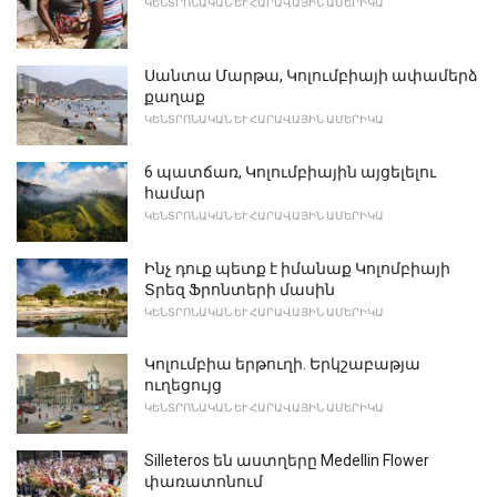
ԿԵՆՏՐՈՆԱԿԱՆ ԵՒ ՀԱՐԱՎԱՅԻՆ ԱՄԵՐԻԿԱ
Սանտա Մարթա, Կոլումբիայի ափամերձ
քաղաք
ԿԵՆՏՐՈՆԱԿԱՆ ԵՒ ՀԱՐԱՎԱՅԻՆ ԱՄԵՐԻԿԱ
6 պատճառ, Կոլումբիային այցելելու
համար
ԿԵՆՏՐՈՆԱԿԱՆ ԵՒ ՀԱՐԱՎԱՅԻՆ ԱՄԵՐԻԿԱ
Ինչ դուք պետք է իմանաք Կոլոմբիայի
Տրեզ Ֆրոնտերի մասին
ԿԵՆՏՐՈՆԱԿԱՆ ԵՒ ՀԱՐԱՎԱՅԻՆ ԱՄԵՐԻԿԱ
Կոլումբիա երթուղի. Երկշաբաթյա
ուղեցույց
ԿԵՆՏՐՈՆԱԿԱՆ ԵՒ ՀԱՐԱՎԱՅԻՆ ԱՄԵՐԻԿԱ
Silleteros են աստղերը Medellin Flower
փառատոնում