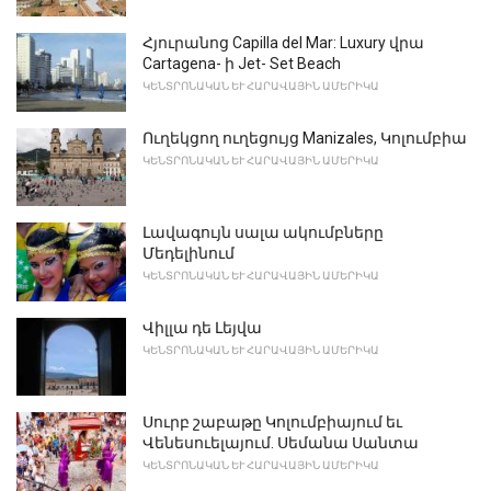
Հյուրանոց Capilla del Mar: Luxury վրա
Cartagena- ի Jet- Set Beach
ԿԵՆՏՐՈՆԱԿԱՆ ԵՒ ՀԱՐԱՎԱՅԻՆ ԱՄԵՐԻԿԱ
Ուղեկցող ուղեցույց Manizales, Կոլումբիա
ԿԵՆՏՐՈՆԱԿԱՆ ԵՒ ՀԱՐԱՎԱՅԻՆ ԱՄԵՐԻԿԱ
Լավագույն սալա ակումբները
Մեդելինում
ԿԵՆՏՐՈՆԱԿԱՆ ԵՒ ՀԱՐԱՎԱՅԻՆ ԱՄԵՐԻԿԱ
Վիլլա դե Լեյվա
ԿԵՆՏՐՈՆԱԿԱՆ ԵՒ ՀԱՐԱՎԱՅԻՆ ԱՄԵՐԻԿԱ
Սուրբ շաբաթը Կոլումբիայում եւ
Վենեսուելայում. Սեմանա Սանտա
ԿԵՆՏՐՈՆԱԿԱՆ ԵՒ ՀԱՐԱՎԱՅԻՆ ԱՄԵՐԻԿԱ