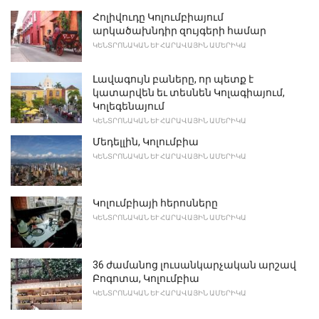
Հոլիվուդը Կոլումբիայում
արկածախնդիր զույգերի համար
ԿԵՆՏՐՈՆԱԿԱՆ ԵՒ ՀԱՐԱՎԱՅԻՆ ԱՄԵՐԻԿԱ
Լավագույն բաները, որ պետք է
կատարվեն եւ տեսնեն Կոլագիայում,
Կոլեգենայում
ԿԵՆՏՐՈՆԱԿԱՆ ԵՒ ՀԱՐԱՎԱՅԻՆ ԱՄԵՐԻԿԱ
Մեդելլին, Կոլումբիա
ԿԵՆՏՐՈՆԱԿԱՆ ԵՒ ՀԱՐԱՎԱՅԻՆ ԱՄԵՐԻԿԱ
Կոլումբիայի հերոսները
ԿԵՆՏՐՈՆԱԿԱՆ ԵՒ ՀԱՐԱՎԱՅԻՆ ԱՄԵՐԻԿԱ
36 ժամանոց լուսանկարչական արշավ
Բոգոտա, Կոլումբիա
ԿԵՆՏՐՈՆԱԿԱՆ ԵՒ ՀԱՐԱՎԱՅԻՆ ԱՄԵՐԻԿԱ