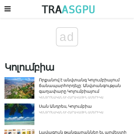
ad
Կոլումբիա
Որքանով է անվտանգ Կոլումբիայում
ճանապարհորդելը: Անվտանգության
գաղափարը Կոլումբիայում
ԿԵՆՏՐՈՆԱԿԱՆ ԵՒ ՀԱՐԱՎԱՅԻՆ ԱՄԵՐԻԿԱ
Սան Անդրես, Կոլումբիա
ԿԵՆՏՐՈՆԱԿԱՆ ԵՒ ՀԱՐԱՎԱՅԻՆ ԱՄԵՐԻԿԱ
Լավագույն թանգարաններ եւ արվեստի