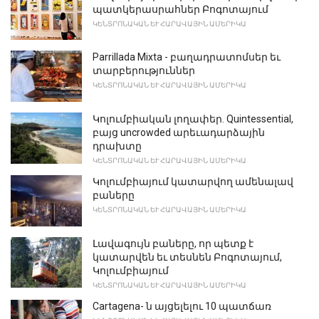
պատկերասրահներ Բոգոտայում
ԿԵՆՏՐՈՆԱԿԱՆ ԵՒ ՀԱՐԱՎԱՅԻՆ ԱՄԵՐԻԿԱ
Parrillada Mixta - բաղադրատոմսեր եւ
տարբերություններ
ԿԵՆՏՐՈՆԱԿԱՆ ԵՒ ՀԱՐԱՎԱՅԻՆ ԱՄԵՐԻԿԱ
Կոլումբիական լողափեր. Quintessential,
բայց uncrowded արեւադարձային
դրախտը
ԿԵՆՏՐՈՆԱԿԱՆ ԵՒ ՀԱՐԱՎԱՅԻՆ ԱՄԵՐԻԿԱ
Կոլումբիայում կատարվող ամենալավ
բաները
ԿԵՆՏՐՈՆԱԿԱՆ ԵՒ ՀԱՐԱՎԱՅԻՆ ԱՄԵՐԻԿԱ
Լավագույն բաները, որ պետք է
կատարվեն եւ տեսնեն Բոգոտայում,
Կոլումբիայում
ԿԵՆՏՐՈՆԱԿԱՆ ԵՒ ՀԱՐԱՎԱՅԻՆ ԱՄԵՐԻԿԱ
Cartagena- ն այցելելու 10 պատճառ